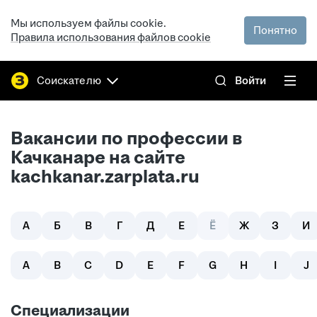
Мы используем файлы cookie.
Понятно
Правила использования файлов cookie
Соискателю
Войти
Вакансии по профессии в
Качканаре на сайте
kachkanar.zarplata.ru
А
Б
В
Г
Д
Е
Ё
Ж
З
И
A
B
C
D
E
F
G
H
I
J
Специализации