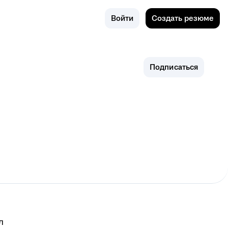
Поиск
Качканар
Войти
Создать резюме
Подписаться
л