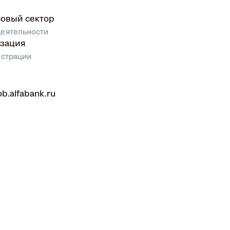
овый сектор
еятельности
зация
истрации
ob.alfabank.ru