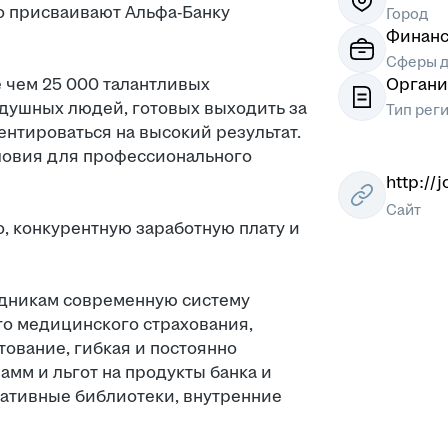
но присваивают Альфа-Банку
Город
Финанс
Сферы д
е чем 25 000 талантливых
Органи
душных людей, готовых выходить за
Тип рег
ентироваться на высокий результат.
ловия для профессионального
http://j
Сайт
, конкурентную заработную плату и
удникам современную систему
го медицинского страхования,
тование, гибкая и постоянно
мм и льгот на продукты банка и
ративные библиотеки, внутренние